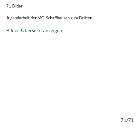
71 Bilder
Jugendarbeit der MG-Schaffhausen zum Dritten
Bilder-Übersicht anzeigen
/71
71/71