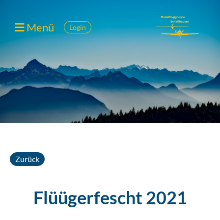
Menü
Login
Zurück
Flüügerfescht 2021