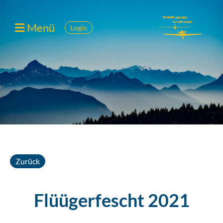
Menü
Login
Zurück
Flüügerfescht 2021